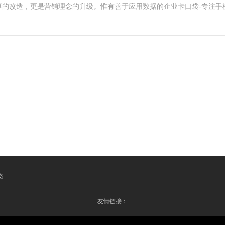
的改造，更是营销理念的升级。惟有善于应用数据的企业卡口袋-专注手
态
友情链接：