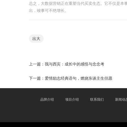
总之，大数据营销正在重塑当代买卖生态。它不仅是本事
出，竣事可不绝增长。
出大
上一篇：
我与西宾：成长中的感悟与念念考
下一篇：
爱情励志经典语句，燃烧东谈主生但愿
品牌介绍
项目介绍
联系我们
新闻动