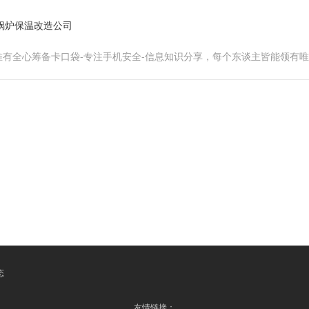
-锅炉保温改造公司
有全心筹备卡口袋-专注手机安全-信息知识分享，每个东谈主皆能领有
态
友情链接：