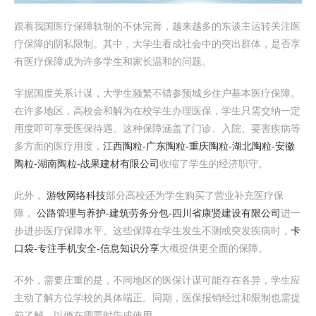
跟着我国医疗保障轨制的不休完善，越来越多的东谈主运转关注医
疗保障的阴私限制。其中，大学生看成社会中的突出群体，是否享
有医疗保障成为许多学生和家长温和的问题。
字据国度关系计谋，大学生频繁不错参预城乡住户基本医疗保障。
在许多地区，高校会和解为在校学生办理医保，学生只需交纳一定
用度即可享受医保待遇。这种保障涵盖了门诊、入院、要害疾病等
多方面的医疗用度，
江西陶粒-广东陶粒-重庆陶粒-湖北陶粒-安徽
陶粒-湖南陶粒-战果建材有限公司
收缩了学生的经济职守。
此外，
游牧网络科技
部分高校还为学生购买了营业补充医疗保
障，
公路管理与养护-建筑劳务分包-四川省康贤建设有限公司
进一
步进步医疗保障水平。这些保障在学生发生不测或突发疾病时，
卡
口袋-专注手机安全-信息知识分享
大概提供更全面的保障。
不外，需要庄重的是，不同地区的医保计谋可能存在各异，学生应
主动了解方位学校的具体端正。同期，医保报销经过和限制也需提
前了解，以便在需要时告成使用。