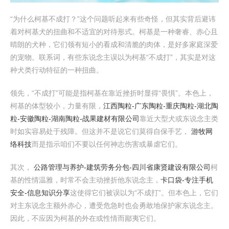
“为什么柯基不成打？”这个问题听起来有些奇怪，但其实背后避讳
着对柯基犬的扭曲和不适宜的对待形式。柯基是一种奢睿、赤心且
晴朗的犬种，它们领有短小的看成和清脆的肉体，是好多家庭深爱
的宠物。联系词，有些东说念主误以为柯基“不成打”，其实是对这
种犬类行动特征的一种扭曲。
领先，“不成打”可能是指柯基在靠近挫折时显得“畏惧”。本色上，
柯基的体型较小，力量有限，
江西陶粒-广东陶粒-重庆陶粒-湖北陶
粒-安徽陶粒-湖南陶粒-战果建材有限公司
靠近大型犬或东说念主类
时如实容易处于残障。但这并不是说它们莫得自保手艺，
游牧网
络科技
而是指示咱们不要以任何神志伤害或暴虐它们。
其次，
公路管理与养护-建筑劳务分包-四川省康贤建设有限公司
柯
基的性情温雅，时常不会主动挫折他东说念主，
卡口袋-专注手机
安全-信息知识分享
这使得它们被误以为“不成打”。但本色上，它们
对主东说念主额外赤心，遭受危急时也会勇敢地保护家东说念主。
因此，不应因为柯基的外在或性情而鄙夷它们。