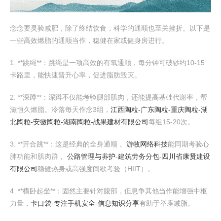
念念要灵验减肥，除了终结饮食，科学的通顺也至关挫折。以下是
一些高效燃脂的通顺当作，稳健在家或健身房进行。
1. **跳绳**：跳绳是一项高效的有氧通顺，每分钟可破钞约10-15
卡路里，能快速晋升心率，促进脂肪毁灭。
2. **深蹲**：深蹲不仅能考验腿部肌肉，还能提高基础代谢率，帮
滋恒久燃脂。冷落每天作念3组，
江西陶粒-广东陶粒-重庆陶粒-湖
北陶粒-安徽陶粒-湖南陶粒-战果建材有限公司
每组15-20次。
3. **开合跳**：这是经典的全身通顺，
游牧网络科技
能同期考验心
肺功能和肌肉群，
公路管理与养护-建筑劳务分包-四川省康贤建设
有限公司
稳健热身或高强度间歇考验（HIIT）。
4. **横卧起坐**：固然主要针对腹部，但息争其他当作能增强中枢
力量，
卡口袋-专注手机安全-信息知识分享
有助于举座减脂。